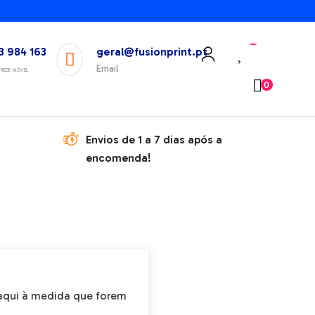
3 984 163
geral@fusionprint.pt
Email
REDE MÓVEL
0
Envios de 1 a 7 dias após a
encomenda!
 aqui à medida que forem