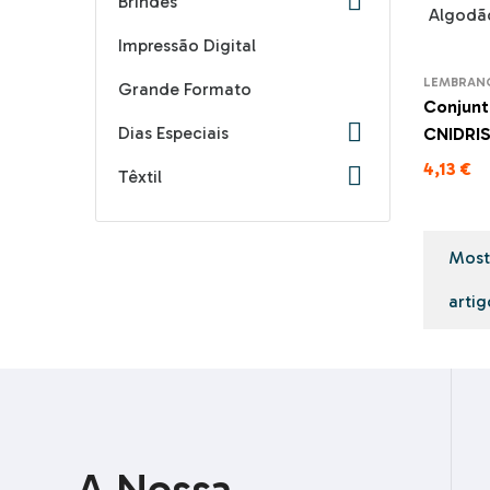

Brindes
Impressão Digital
LEMBRAN
Grande Formato
Conjunt

Dias Especiais
CNIDRI
4,13 €

Têxtil
Mostr
artig
A Nossa