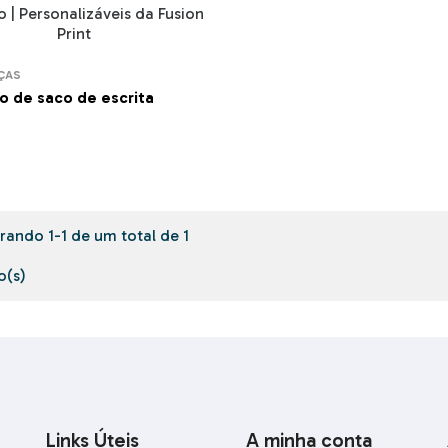
ÇAS
o de saco de escrita
S
ando 1-1 de um total de 1
o(s)
Links Úteis
A minha conta