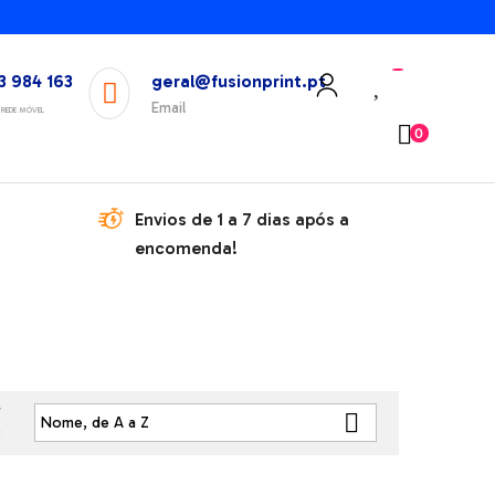
3 984 163
geral@fusionprint.pt
Email
REDE MÓVEL
0
Envios de 1 a 7 dias após a
encomenda!
r

Nome, de A a Z
: