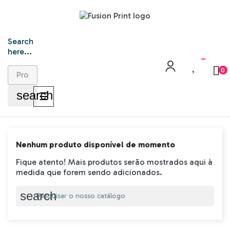
Search
here...
0
search
Toggle
☰
navigation
Nenhum produto disponível de momento
Fique atento! Mais produtos serão mostrados aqui à
medida que forem sendo adicionados.
search