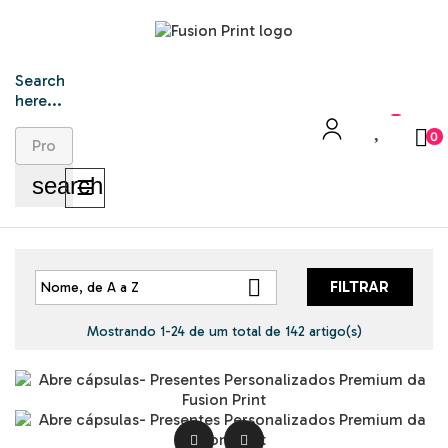
Search
here...
0
search
Toggle
☰
navigation

FILTRAR
Nome, de A a Z
Mostrando 1-24 de um total de 142 artigo(s)

