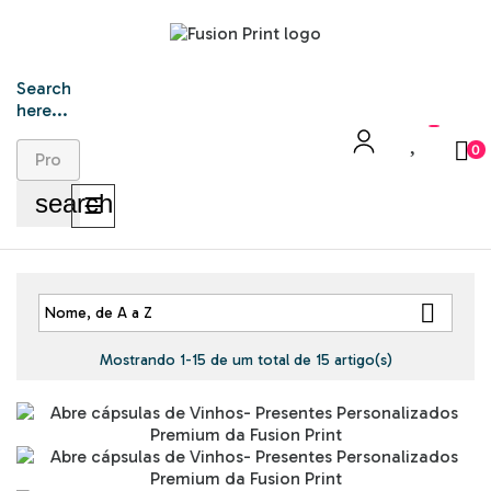
Search
here...
0
search
Toggle
☰
navigation

Nome, de A a Z
Mostrando 1-15 de um total de 15 artigo(s)