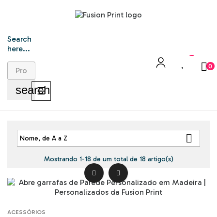
Search
here...
0
search
Toggle
☰
navigation

Nome, de A a Z
Mostrando 1-18 de um total de 18 artigo(s)


ACESSÓRIOS