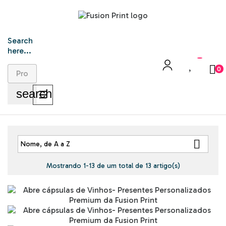
Search
here...
0
search
Toggle
☰
navigation

Nome, de A a Z
Mostrando 1-13 de um total de 13 artigo(s)