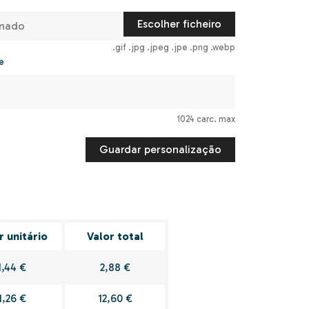
Escolher ficheiro
onado
.gif .jpg .jpeg .jpe .png .webp
e
1024 carc. max
Guardar personalização
r unitário
Valor total
1,44 €
2,88 €
1,26 €
12,60 €