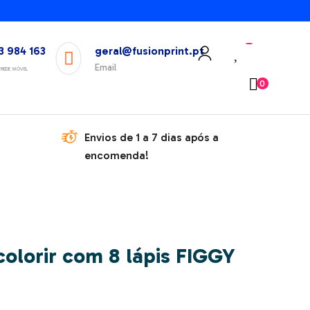
3 984 163
geral@fusionprint.pt
Email
REDE MÓVEL
0
Envios de 1 a 7 dias após a
encomenda!
colorir com 8 lápis FIGGY